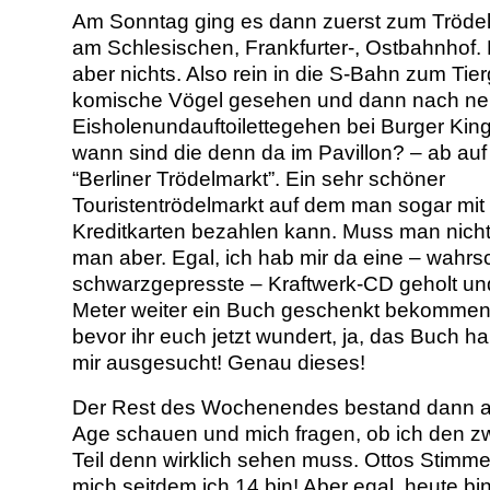
Am Sonntag ging es dann zuerst zum Tröde
am Schlesischen, Frankfurter-, Ostbahnhof.
aber nichts. Also rein in die S-Bahn zum Tier
komische Vögel gesehen und dann nach n
Eisholenundauftoilettegehen bei Burger King
wann sind die denn da im Pavillon? – ab auf
“Berliner Trödelmarkt”. Ein sehr schöner
Touristentrödelmarkt auf dem man sogar mit
Kreditkarten bezahlen kann. Muss man nicht
man aber. Egal, ich hab mir da eine – wahrs
schwarzgepresste – Kraftwerk-CD geholt un
Meter weiter ein Buch geschenkt bekommen
bevor ihr euch jetzt wundert, ja, das Buch h
mir ausgesucht! Genau dieses!
Der Rest des Wochenendes bestand dann a
Age schauen und mich fragen, ob ich den z
Teil denn wirklich sehen muss. Ottos Stimme
mich seitdem ich 14 bin! Aber egal, heute bin