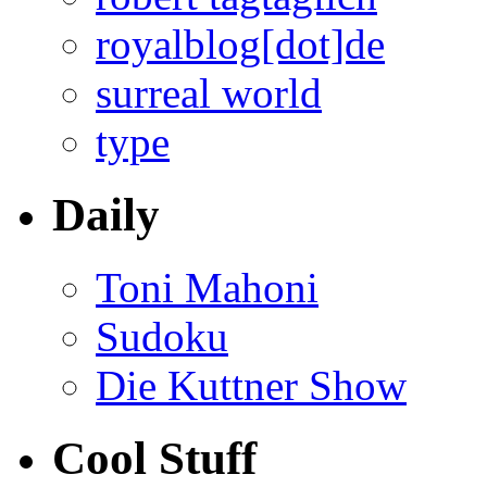
royalblog[dot]de
surreal world
type
Daily
Toni Mahoni
Sudoku
Die Kuttner Show
Cool Stuff