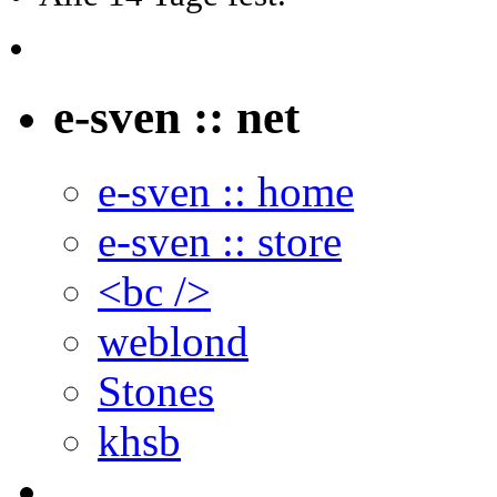
e-sven :: net
e-sven :: home
e-sven :: store
<bc />
weblond
Stones
khsb